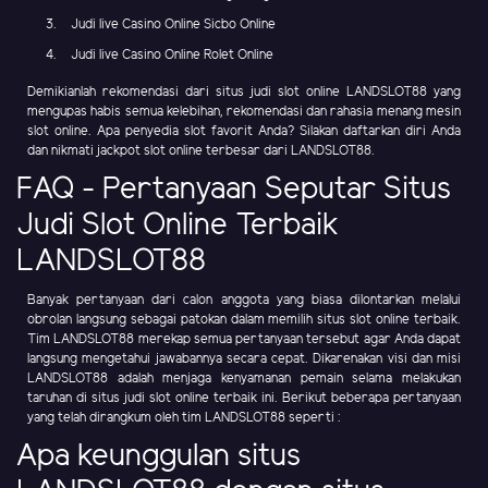
Judi live Casino Online Sicbo Online
Judi live Casino Online Rolet Online
Demikianlah rekomendasi dari situs judi slot online LANDSLOT88 yang
mengupas habis semua kelebihan, rekomendasi dan rahasia menang mesin
slot online. Apa penyedia slot favorit Anda? Silakan daftarkan diri Anda
dan nikmati jackpot slot online terbesar dari LANDSLOT88.
FAQ - Pertanyaan Seputar Situs
Judi Slot Online Terbaik
LANDSLOT88
Banyak pertanyaan dari calon anggota yang biasa dilontarkan melalui
obrolan langsung sebagai patokan dalam memilih situs slot online terbaik.
Tim LANDSLOT88 merekap semua pertanyaan tersebut agar Anda dapat
langsung mengetahui jawabannya secara cepat. Dikarenakan visi dan misi
LANDSLOT88 adalah menjaga kenyamanan pemain selama melakukan
taruhan di situs judi slot online terbaik ini. Berikut beberapa pertanyaan
yang telah dirangkum oleh tim LANDSLOT88 seperti :
Apa keunggulan situs