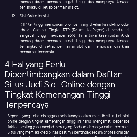
menang dalam bermain sangat tinggi dan mempunyai taruhan
terjangkau di setiap permainan slot.
Slot Online Idnslot
RTP tertinggi merupakan promosi yang dikeluarkan oleh produk
Idnslot Gaming. Tingkat RTP (Return to Player) di produk ini
sangatlah tinggi, mencapai 95%. Ini artinya kesempatan Anda
menang dalam bermain sangat tinggi dan mempunyai taruhan
terjangkau di setiap permainan slot dan mempunyai ciri khas
permainan Indonesia.
4 Hal yang Perlu
Dipertimbangkan dalam Daftar
Situs Judi Slot Online dengan
Tingkat Kemenangan Tinggi
Terpercaya
Seperti yang telah disinggung sebelumnya, dalam memilih situs judi slot
online dengan tingkat kemenangan tinggi ini harus mengamati beberapa
faktor penting yang menjadi penunjang Anda ke depannya dalam bermain.
Situs yang memiliki kredibilitas pastinya bertindak secara profesional dan