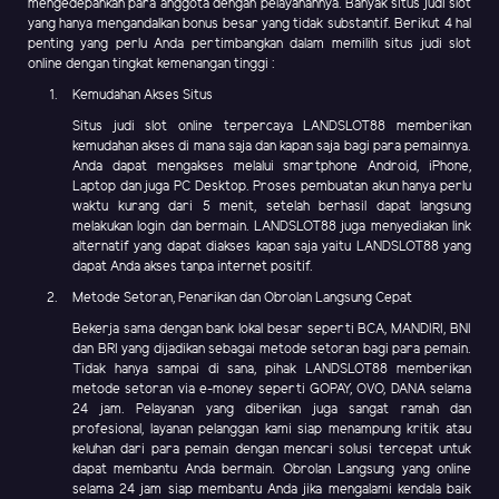
mengedepankan para anggota dengan pelayanannya. Banyak situs judi slot
yang hanya mengandalkan bonus besar yang tidak substantif. Berikut 4 hal
penting yang perlu Anda pertimbangkan dalam memilih situs judi slot
online dengan tingkat kemenangan tinggi :
Kemudahan Akses Situs
Situs judi slot online terpercaya LANDSLOT88 memberikan
kemudahan akses di mana saja dan kapan saja bagi para pemainnya.
Anda dapat mengakses melalui smartphone Android, iPhone,
Laptop dan juga PC Desktop. Proses pembuatan akun hanya perlu
waktu kurang dari 5 menit, setelah berhasil dapat langsung
melakukan login dan bermain. LANDSLOT88 juga menyediakan link
alternatif yang dapat diakses kapan saja yaitu LANDSLOT88 yang
dapat Anda akses tanpa internet positif.
Metode Setoran, Penarikan dan Obrolan Langsung Cepat
Bekerja sama dengan bank lokal besar seperti BCA, MANDIRI, BNI
dan BRI yang dijadikan sebagai metode setoran bagi para pemain.
Tidak hanya sampai di sana, pihak LANDSLOT88 memberikan
metode setoran via e-money seperti GOPAY, OVO, DANA selama
24 jam. Pelayanan yang diberikan juga sangat ramah dan
profesional, layanan pelanggan kami siap menampung kritik atau
keluhan dari para pemain dengan mencari solusi tercepat untuk
dapat membantu Anda bermain. Obrolan Langsung yang online
selama 24 jam siap membantu Anda jika mengalami kendala baik