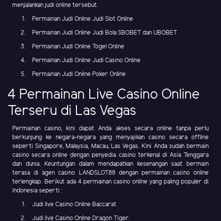
menjalankan judi online tersebut.
Permainan Judi Online Judi Slot Online
Permainan Judi Online Judi Bola SBOBET dan UBOBET
Permainan Judi Online Togel Online
Permainan Judi Online Judi Casino Online
Permainan Judi Online Poker Online
4 Permainan Live Casino Online
Terseru di Las Vegas
Permainan casino, kini dapat Anda akses secara online tanpa perlu
berkunjung ke negara-negara yang menyajikan casino secara offline
seperti Singapore, Malaysia, Macau, Las Vegas. Kini Anda sudah bermain
casino secara online dengan penyedia casino terkenal di Asia Tenggara
dan dunia. Keuntungan dalam mendapatkan kesenangan saat bermain
terasa di agen casino LANDSLOT88 dengan permainan casino online
terlengkap. Berikut ada 4 permainan casino online yang paling populer di
Indonesia seperti :
Judi live Casino Online Baccarat
Judi live Casino Online Dragon Tiger