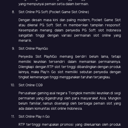
yang mempunyai pemain setia dalam bermain.
Slot Online PG Soft (Pocket Game Slot Online)
Dengan desain masa kini dan paling modern, Pocket Game Slot
atau dikenal PG Soft Slot ini memberikan tampilan responsif.
Kesempatan menang dalam penyedia PG Soft slot Indonesia
sangatlah tinggi dengan variasi permainan slot online yang
menarik.
Slot Online PlaynGo
Penyedia Slot PlayNGo memang berdiri belum lama, tetapi
memiliki keunikan tersendiri dalam memainkan permainannya.
Dilengkapi dengan RTP slot tertinggi dibandingkan dengan produk
lainnya, maka Play'n Go slot memiliki sebutan penyedia dengan
tingkat kemenangan tinggi menggunakan taruhan terjangkau.
Slot Online CQ9
Perusahaan gaming asal negara Tiongkok memiliki keunikan di segi
permainan yang digandrungi oleh para masyarakat Asia. Mungkin
belum familiar, namun disenangi oleh berbagai pemain slot yang
ada dalam komunitas slot online Indonesia.
Slot Online Play n Go
RTP tertinggi merupakan promosi yang dikeluarkan oleh produk