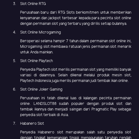
Slot Online RTG
Perusahaan baru dari RTG Slots berkomitmen untuk memberikan
kenyamanan dan jackpot terbesar kepada para pecinta slot online
dengan permainan slot yang terbaru yang dirilis setiap bulannya.
Slot Online Microgaming
Beroperasi selama hampir 7 tahun dalam permainan slot online ini,
Microgaming slot membawa ratusan jenis permainan slot menarik
untuk Anda mainkan.
Slot Online Playtech
Penyedia Playtech slot merilis permainan slot yang memiliki banyak
variasi di dalamnya. Selain dikenal melalui produk mesin slot,
Playtech Indonesia juga merilis permainan judi tembak ikan online.
Slot Online Joker Gaming
Perusahaan ini telah dikenal luas di kalangan pecinta permainan
online. LANDSLOT88 sudah populer dengan produk slot dan
tembak ikannya dan menjadi saingan dari Pragmatic Play sebagai
penyedia slot terbaik di Asia.
Habanero Slot
Penyedia Habanero slot merupakan salah satu penyedia slot
dengan tingkat kemenangan tinggi menggunakan taruhan rendah