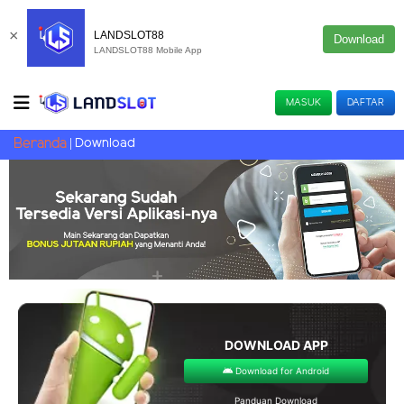
×
LANDSLOT88
Download
LANDSLOT88 Mobile App
MASUK
DAFTAR
Beranda
Download
DOWNLOAD APP
Download for Android
Panduan Download