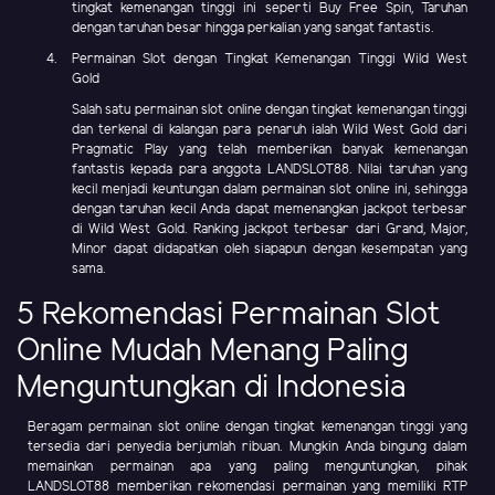
tingkat kemenangan tinggi ini seperti Buy Free Spin, Taruhan
dengan taruhan besar hingga perkalian yang sangat fantastis.
Permainan Slot dengan Tingkat Kemenangan Tinggi Wild West
Gold
Salah satu permainan slot online dengan tingkat kemenangan tinggi
dan terkenal di kalangan para penaruh ialah Wild West Gold dari
Pragmatic Play yang telah memberikan banyak kemenangan
fantastis kepada para anggota LANDSLOT88. Nilai taruhan yang
kecil menjadi keuntungan dalam permainan slot online ini, sehingga
dengan taruhan kecil Anda dapat memenangkan jackpot terbesar
di Wild West Gold. Ranking jackpot terbesar dari Grand, Major,
Minor dapat didapatkan oleh siapapun dengan kesempatan yang
sama.
5 Rekomendasi Permainan Slot
Online Mudah Menang Paling
Menguntungkan di Indonesia
Beragam permainan slot online dengan tingkat kemenangan tinggi yang
tersedia dari penyedia berjumlah ribuan. Mungkin Anda bingung dalam
memainkan permainan apa yang paling menguntungkan, pihak
LANDSLOT88 memberikan rekomendasi permainan yang memiliki RTP