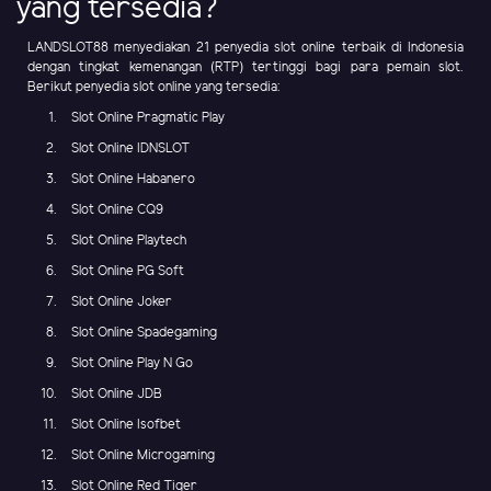
yang tersedia?
LANDSLOT88 menyediakan 21 penyedia slot online terbaik di Indonesia
dengan tingkat kemenangan (RTP) tertinggi bagi para pemain slot.
Berikut penyedia slot online yang tersedia:
Slot Online Pragmatic Play
Slot Online IDNSLOT
Slot Online Habanero
Slot Online CQ9
Slot Online Playtech
Slot Online PG Soft
Slot Online Joker
Slot Online Spadegaming
Slot Online Play N Go
Slot Online JDB
Slot Online Isofbet
Slot Online Microgaming
Slot Online Red Tiger