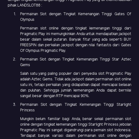
pihak LANDSLOT88 :
Permainan Slot dengan Tingkat Kemenangan Tinggi Gates Of
Olympus
Permainan slot online dengan tingkat kemenangan tinggi dari
Pragmatic Play ini memungkinkan Anda untuk mendapatkan jackpot
besar dalam sekali putaran. Banyak fitur yang ada seperti BUY
FREESPIN dan perkalian jackpot dengan nilai fantastis dari Gates
Of Olympus Pragmatic Play.
Permainan Slot dengan Tingkat Kemenangan Tinggi Star Aztec
Gems
Salah satu yang paling populer dari penyedia slot Pragmatic Play
adalah Aztec Gems. Tidak ada jackpot dalam permainan slot online
satu ini, tetapi perkalian yang didapatkan dapat mencapai belasan
dan puluhan. Sehingga jumlah kemenangan Anda dapat bernilai
sangat besar dengan RTP mencapai 90%.
Permainan Slot dengan Tingkat Kemenangan Tinggi Starlight
Princess
Mungkin belum familiar bagi Anda, benar sekali permainan slot
online dengan tingkat kemenangan tinggi Starlight Princess jebolan
Pragmatic Play ini sangat digandrungi para pemain slot Indonesia.
Terdapat banyak variasi dalam permainan slot online dengan