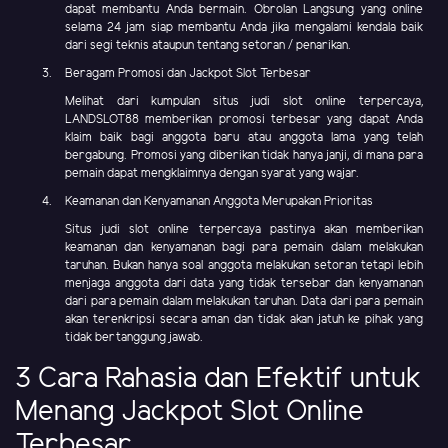
dapat membantu Anda bermain. Obrolan Langsung yang online
selama 24 jam siap membantu Anda jika mengalami kendala baik
dari segi teknis ataupun tentang setoran / penarikan.
Beragam Promosi dan Jackpot Slot Terbesar
Melihat dari kumpulan situs judi slot online terpercaya,
LANDSLOT88 memberikan promosi terbesar yang dapat Anda
klaim baik bagi anggota baru atau anggota lama yang telah
bergabung. Promosi yang diberikan tidak hanya janji, di mana para
pemain dapat mengklaimnya dengan syarat yang wajar.
Keamanan dan Kenyamanan Anggota Merupakan Prioritas
Situs judi slot online terpercaya pastinya akan memberikan
keamanan dan kenyamanan bagi para pemain dalam melakukan
taruhan. Bukan hanya soal anggota melakukan setoran tetapi lebih
menjaga anggota dari data yang tidak tersebar dan kenyamanan
dari para pemain dalam melakukan taruhan. Data dari para pemain
akan terenkripsi secara aman dan tidak akan jatuh ke pihak yang
tidak bertanggung jawab.
3 Cara Rahasia dan Efektif untuk
Menang Jackpot Slot Online
Terbesar