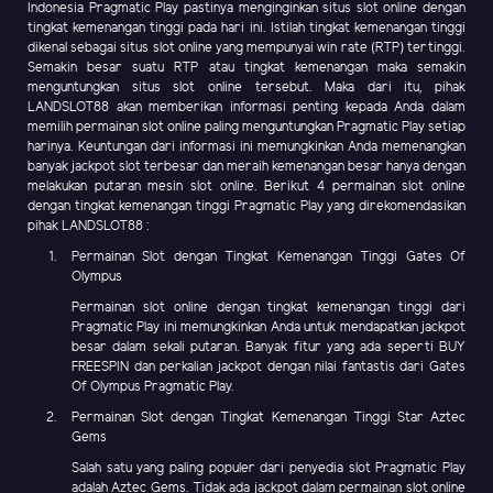
Indonesia Pragmatic Play pastinya menginginkan situs slot online dengan
tingkat kemenangan tinggi pada hari ini. Istilah tingkat kemenangan tinggi
dikenal sebagai situs slot online yang mempunyai win rate (RTP) tertinggi.
Semakin besar suatu RTP atau tingkat kemenangan maka semakin
menguntungkan situs slot online tersebut. Maka dari itu, pihak
LANDSLOT88 akan memberikan informasi penting kepada Anda dalam
memilih permainan slot online paling menguntungkan Pragmatic Play setiap
harinya. Keuntungan dari informasi ini memungkinkan Anda memenangkan
banyak jackpot slot terbesar dan meraih kemenangan besar hanya dengan
melakukan putaran mesin slot online. Berikut 4 permainan slot online
dengan tingkat kemenangan tinggi Pragmatic Play yang direkomendasikan
pihak LANDSLOT88 :
Permainan Slot dengan Tingkat Kemenangan Tinggi Gates Of
Olympus
Permainan slot online dengan tingkat kemenangan tinggi dari
Pragmatic Play ini memungkinkan Anda untuk mendapatkan jackpot
besar dalam sekali putaran. Banyak fitur yang ada seperti BUY
FREESPIN dan perkalian jackpot dengan nilai fantastis dari Gates
Of Olympus Pragmatic Play.
Permainan Slot dengan Tingkat Kemenangan Tinggi Star Aztec
Gems
Salah satu yang paling populer dari penyedia slot Pragmatic Play
adalah Aztec Gems. Tidak ada jackpot dalam permainan slot online