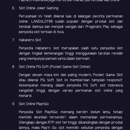
Playtech Indonesia juga merilis permainan judi tembak ikan online.
Slot Online Joker Gaming
Perusahaan ini telah dikenal luas di kalangan pecinta permainan
online. LANDSLOT88 sudah populer dengan produk slot dan
tembak ikannya dan menjadi saingan dari Pragmatic Play sebagai
penyedia slot terbaik di Asia.
Habanero Slot
Penyedia Habanero slot merupakan salah satu penyedia slot
dengan tingkat kemenangan tinggi menggunakan taruhan rendah
yang mempunyai pemain setia dalam bermain.
Slot Online PG Soft (Pocket Game Slot Online)
Dengan desain masa kini dan paling modern, Pocket Game Slot
atau dikenal PG Soft Slot ini memberikan tampilan responsif.
Kesempatan menang dalam penyedia PG Soft slot Indonesia
sangatlah tinggi dengan variasi permainan slot online yang
menarik.
Slot Online PlaynGo
Penyedia Slot PlayNGo memang berdiri belum lama, tetapi
memiliki keunikan tersendiri dalam memainkan permainannya.
Dilengkapi dengan RTP slot tertinggi dibandingkan dengan produk
lainnya, maka Play'n Go slot memiliki sebutan penyedia dengan