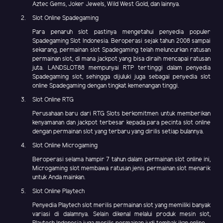
Aztec Gems, Joker Jewels, Wild West Gold, dan lainnya.
Slot Online Spadegaming
Para penaruh slot pastinya mengetahui penyedia populer
Spadegaming Slot Indonesia. Beroperasi sejak tahun 2008 sampai
sekarang, permainan slot Spadegaming telah meluncurkan ratusan
permainan slot, di mana jackpot yang bisa diraih mencapai ratusan
juta. LANDSLOT88 mempunyai RTP tertinggi dalam penyedia
Spadegaming slot, sehingga dijuluki juga sebagai penyedia slot
online Spadegaming dengan tingkat kemenangan tinggi.
Slot Online RTG
Perusahaan baru dari RTG Slots berkomitmen untuk memberikan
kenyamanan dan jackpot terbesar kepada para pecinta slot online
dengan permainan slot yang terbaru yang dirilis setiap bulannya.
Slot Online Microgaming
Beroperasi selama hampir 7 tahun dalam permainan slot online ini,
Microgaming slot membawa ratusan jenis permainan slot menarik
untuk Anda mainkan.
Slot Online Playtech
Penyedia Playtech slot merilis permainan slot yang memiliki banyak
variasi di dalamnya. Selain dikenal melalui produk mesin slot,