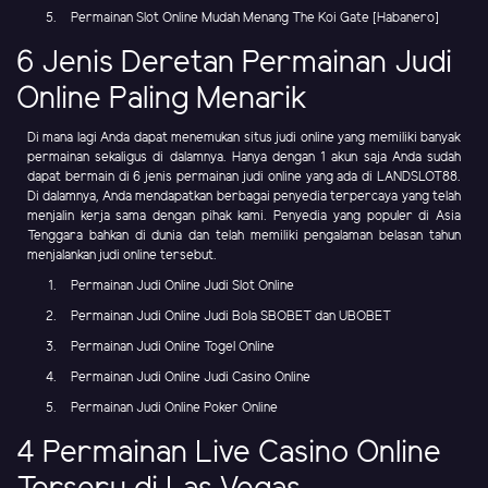
Permainan Slot Online Mudah Menang The Koi Gate [Habanero]
6 Jenis Deretan Permainan Judi
Online Paling Menarik
Di mana lagi Anda dapat menemukan situs judi online yang memiliki banyak
permainan sekaligus di dalamnya. Hanya dengan 1 akun saja Anda sudah
dapat bermain di 6 jenis permainan judi online yang ada di LANDSLOT88.
Di dalamnya, Anda mendapatkan berbagai penyedia terpercaya yang telah
menjalin kerja sama dengan pihak kami. Penyedia yang populer di Asia
Tenggara bahkan di dunia dan telah memiliki pengalaman belasan tahun
menjalankan judi online tersebut.
Permainan Judi Online Judi Slot Online
Permainan Judi Online Judi Bola SBOBET dan UBOBET
Permainan Judi Online Togel Online
Permainan Judi Online Judi Casino Online
Permainan Judi Online Poker Online
4 Permainan Live Casino Online