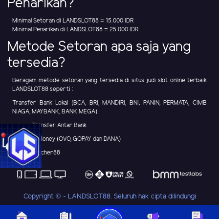
Penarikan?
Minimal Setoran di LANDSLOT88 = 15.000 IDR
Minimal Penarikan di LANDSLOT88 = 25.000 IDR
Metode Setoran apa saja yang
tersedia?
Beragam metode setoran yang tersedia di situs judi slot online terbaik
LANDSLOT88 seperti :
Transfer Bank Lokal (BCA, BRI, MANDIRI, BNI, PANIN, PERMATA, CIMB
NIAGA, MAYBANK, BANK MEGA)
Transfer Antar Bank
E-Money (OVO, GOPAY dan DANA)
Voucher88
Copyright © - LANDSLOT88. Seluruh hak cipta dilindungi