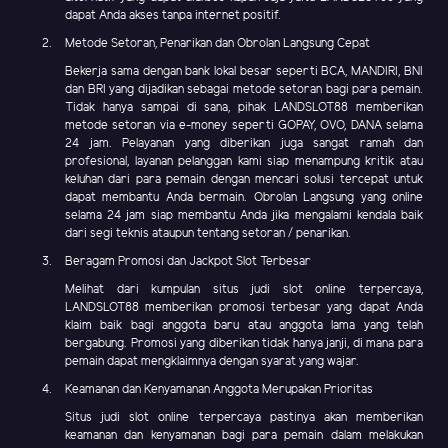
dapat Anda akses tanpa internet positif.
Metode Setoran, Penarikan dan Obrolan Langsung Cepat
Bekerja sama dengan bank lokal besar seperti BCA, MANDIRI, BNI
dan BRI yang dijadikan sebagai metode setoran bagi para pemain.
Tidak hanya sampai di sana, pihak LANDSLOT88 memberikan
metode setoran via e-money seperti GOPAY, OVO, DANA selama
24 jam. Pelayanan yang diberikan juga sangat ramah dan
profesional, layanan pelanggan kami siap menampung kritik atau
keluhan dari para pemain dengan mencari solusi tercepat untuk
dapat membantu Anda bermain. Obrolan Langsung yang online
selama 24 jam siap membantu Anda jika mengalami kendala baik
dari segi teknis ataupun tentang setoran / penarikan.
Beragam Promosi dan Jackpot Slot Terbesar
Melihat dari kumpulan situs judi slot online terpercaya,
LANDSLOT88 memberikan promosi terbesar yang dapat Anda
klaim baik bagi anggota baru atau anggota lama yang telah
bergabung. Promosi yang diberikan tidak hanya janji, di mana para
pemain dapat mengklaimnya dengan syarat yang wajar.
Keamanan dan Kenyamanan Anggota Merupakan Prioritas
Situs judi slot online terpercaya pastinya akan memberikan
keamanan dan kenyamanan bagi para pemain dalam melakukan