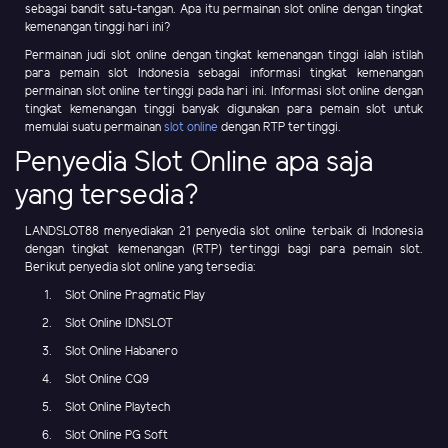
sebagai bandit satu-tangan. Apa itu permainan slot online dengan tingkat
kemenangan tinggi hari ini?
Permainan judi slot online dengan tingkat kemenangan tinggi ialah istilah
para pemain slot Indonesia sebagai informasi tingkat kemenangan
permainan slot online tertinggi pada hari ini. Informasi slot online dengan
tingkat kemenangan tinggi banyak digunakan para pemain slot untuk
memulai suatu permainan
slot online
dengan RTP tertinggi.
Penyedia Slot Online apa saja
yang tersedia?
LANDSLOT88 menyediakan 21 penyedia slot online terbaik di Indonesia
dengan tingkat kemenangan (RTP) tertinggi bagi para pemain slot.
Berikut penyedia slot online yang tersedia:
Slot Online Pragmatic Play
Slot Online IDNSLOT
Slot Online Habanero
Slot Online CQ9
Slot Online Playtech
Slot Online PG Soft