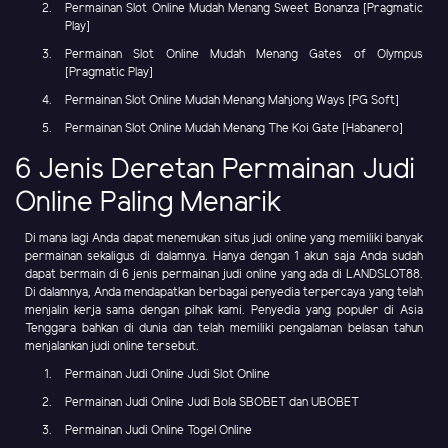
Permainan Slot Online Mudah Menang Sweet Bonanza [Pragmatic
Play]
Permainan Slot Online Mudah Menang Gates of Olympus
[Pragmatic Play]
Permainan Slot Online Mudah Menang Mahjong Ways [PG Soft]
Permainan Slot Online Mudah Menang The Koi Gate [Habanero]
6 Jenis Deretan Permainan Judi
Online Paling Menarik
Di mana lagi Anda dapat menemukan situs judi online yang memiliki banyak
permainan sekaligus di dalamnya. Hanya dengan 1 akun saja Anda sudah
dapat bermain di 6 jenis permainan judi online yang ada di LANDSLOT88.
Di dalamnya, Anda mendapatkan berbagai penyedia terpercaya yang telah
menjalin kerja sama dengan pihak kami. Penyedia yang populer di Asia
Tenggara bahkan di dunia dan telah memiliki pengalaman belasan tahun
menjalankan judi online tersebut.
Permainan Judi Online Judi Slot Online
Permainan Judi Online Judi Bola SBOBET dan UBOBET
Permainan Judi Online Togel Online