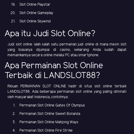
Slot Online Playstar
Slot Online Gameplay
Slot Online Skywind
Apa itu Judi Slot Online?
Judi slot online ialah salah satu permainan judi online di mana mesin slot
yang biasanya dijumpai di casino, sekarang Anda sudah dapat
memainkannya secara online melalui PC atau smartphone.
Apa Permainan Slot Online
Terbaik di LANDSLOT88?
Ribuan PERMAINAN SLOT ONLINE hadir di situs slot online terbaik
LANDSLOT88. Ada beberapa permainan slot online yang paling diminati
oleh masyarakat Indonesia, contohnya :
Permainan Slot Online Gates Of Olympus
Permainan Slot Online Sweet Bonanza
Permainan Slot Online Mahjong Ways
Permainan Slot Online Fire Strike