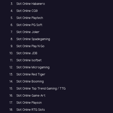
Slot Online Habanero
Slot Online CQ9
Slot Online Playtech
Slot Online PG Soft
Slot Online Joker
Slot Online Spadegaming
Slot Online Play N Go
Slot Online JDB
Slot Online Isofbet
Slot Online Microgaming
Slot Online Red Tiger
Slot Online Booming
Slot Online Top Trend Gaming / TTG
Slot Online Game Art
Slot Online Playson
Slot Online RTG Slots