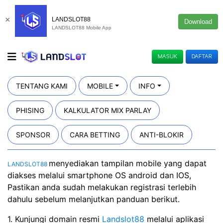
×
LANDSLOT88
Download
LANDSLOT88 Mobile App
MASUK
DAFTAR
TENTANG KAMI
MOBILE
INFO
PHISING
KALKULATOR MIX PARLAY
SPONSOR
CARA BETTING
ANTI-BLOKIR
menyediakan tampilan mobile yang dapat
LANDSLOT88
diakses melalui smartphone OS android dan IOS,
Pastikan anda sudah melakukan registrasi terlebih
dahulu sebelum melanjutkan panduan berikut.
1. Kunjungi domain resmi
Landslot88
melalui aplikasi