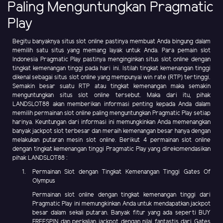
Paling Menguntungkan Pragmatic
Play
Begitu banyaknya situs slot online pastinya membuat Anda bingung dalam
memilih satu situs yang memang layak untuk Anda. Para pemain slot
Indonesia Pragmatic Play pastinya menginginkan situs slot online dengan
tingkat kemenangan tinggi pada hari ini. Istilah tingkat kemenangan tinggi
dikenal sebagai situs slot online yang mempunyai win rate (RTP) tertinggi.
Semakin besar suatu RTP atau tingkat kemenangan maka semakin
menguntungkan situs slot online tersebut. Maka dari itu, pihak
LANDSLOT88 akan memberikan informasi penting kepada Anda dalam
memilih permainan slot online paling menguntungkan Pragmatic Play setiap
harinya. Keuntungan dari informasi ini memungkinkan Anda memenangkan
banyak jackpot slot terbesar dan meraih kemenangan besar hanya dengan
melakukan putaran mesin slot online. Berikut 4 permainan slot online
dengan tingkat kemenangan tinggi Pragmatic Play yang direkomendasikan
pihak LANDSLOT88 :
Permainan Slot dengan Tingkat Kemenangan Tinggi Gates Of
Olympus
Permainan slot online dengan tingkat kemenangan tinggi dari
Pragmatic Play ini memungkinkan Anda untuk mendapatkan jackpot
besar dalam sekali putaran. Banyak fitur yang ada seperti BUY
FREESPIN dan perkalian jackpot dengan nilai fantastis dari Gates