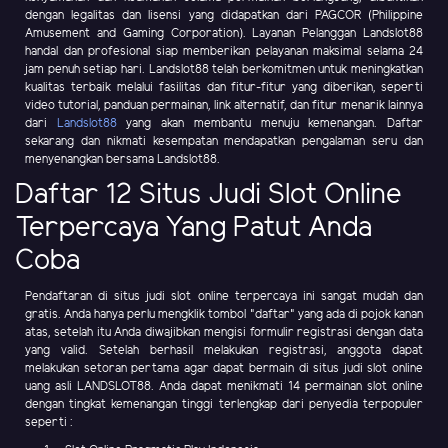
dengan legalitas dan lisensi yang didapatkan dari PAGCOR (Philippine
Amusement and Gaming Corporation). Layanan Pelanggan Landslot88
handal dan profesional siap memberikan pelayanan maksimal selama 24
jam penuh setiap hari. Landslot88 telah berkomitmen untuk meningkatkan
kualitas terbaik melalui fasilitas dan fitur-fitur yang diberikan, seperti
video tutorial, panduan permainan, link alternatif, dan fitur menarik lainnya
dari
Landslot88
yang akan membantu menuju kemenangan. Daftar
sekarang dan nikmati kesempatan mendapatkan pengalaman seru dan
menyenangkan bersama Landslot88.
Daftar 12 Situs Judi Slot Online
Terpercaya Yang Patut Anda
Coba
Pendaftaran di situs judi slot online terpercaya ini sangat mudah dan
gratis. Anda hanya perlu mengklik tombol "daftar" yang ada di pojok kanan
atas, setelah itu Anda diwajibkan mengisi formulir registrasi dengan data
yang valid. Setelah berhasil melakukan registrasi, anggota dapat
melakukan setoran pertama agar dapat bermain di situs judi slot online
uang asli LANDSLOT88. Anda dapat menikmati 14 permainan slot online
dengan tingkat kemenangan tinggi terlengkap dari penyedia terpopuler
seperti :