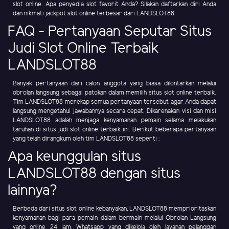
slot online. Apa penyedia slot favorit Anda? Silakan daftarkan diri Anda
dan nikmati jackpot slot online terbesar dari LANDSLOT88.
FAQ - Pertanyaan Seputar Situs
Judi Slot Online Terbaik
LANDSLOT88
Banyak pertanyaan dari calon anggota yang biasa dilontarkan melalui
obrolan langsung sebagai patokan dalam memilih situs slot online terbaik.
Tim LANDSLOT88 merekap semua pertanyaan tersebut agar Anda dapat
langsung mengetahui jawabannya secara cepat. Dikarenakan visi dan misi
LANDSLOT88 adalah menjaga kenyamanan pemain selama melakukan
taruhan di situs judi slot online terbaik ini. Berikut beberapa pertanyaan
yang telah dirangkum oleh tim LANDSLOT88 seperti :
Apa keunggulan situs
LANDSLOT88 dengan situs
lainnya?
Berbeda dari situs slot online kebanyakan, LANDSLOT88 memprioritaskan
kenyamanan bagi para pemain dalam bermain melalui Obrolan Langsung
yang online 24 jam, Whatsapp yang dikelola oleh layanan pelanggan